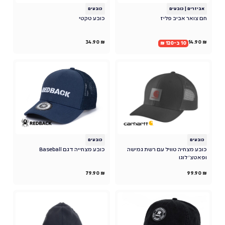
אביזרים
|
כובעים
כובעים
חם צואר אביב פליז
כובע טקטי
34.90
₪
14.90
₪
10 ב-120 ₪
כובעים
כובעים
כובע מצחיה טוויל עם רשת גמישה
כובע מצחייה דגם Baseball
ופאטצ' לוגו
79.90
₪
99.90
₪