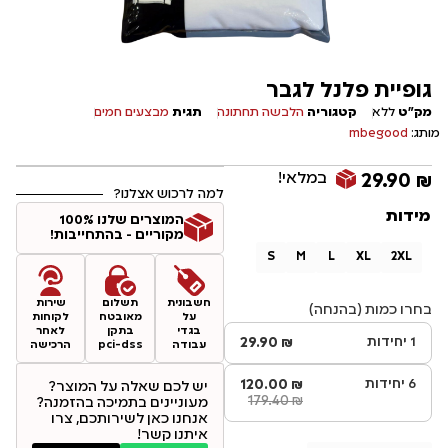
גופיית פלנל לגבר
מק"ט
ללא
קטגוריה
הלבשה תחתונה
תגית
מבצעים חמים
מותג:
mbegood
במלאי!
29.90
₪
למה לרכוש אצלנו?
מידות
המוצרים שלנו 100%
מקוריים - בהתחייבות!
S
M
L
XL
2XL
חשבונית
תשלום
שירות
בחרו כמות (בהנחה)
על
מאובטח
לקוחות
בגדי
בתקן
לאחר
1 יחידות
₪
29.90
עבודה
pci-dss
הרכישה
6 יחידות
₪
120.00
יש לכם שאלה על המוצר?
179.40
₪
מעוניינים בתמיכה בהזמנה?
אנחנו כאן לשירותכם, צרו
איתנו קשר!