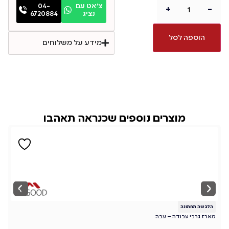
צ׳אט עם
04-
+
-
נציג
6720884
הוספה לסל
מידע על משלוחים
מוצרים נוספים שכנראה תאהבו
הלבשה תחתונה
ה
מארז גרבי עבודה – עבה
מא