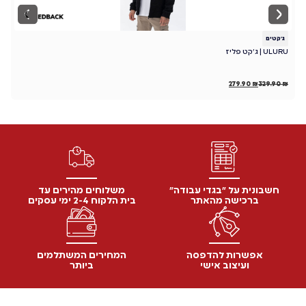
ג׳קטים
ג
ULURU | ג'קט פליז
T
₪
279.90
₪
329.90
₪
חשבונית על "בגדי עבודה"
משלוחים מהירים עד
ברכישה מהאתר
בית הלקוח 2-4 ימי עסקים
אפשרות להדפסה
המחירים המשתלמים
ועיצוב אישי
ביותר