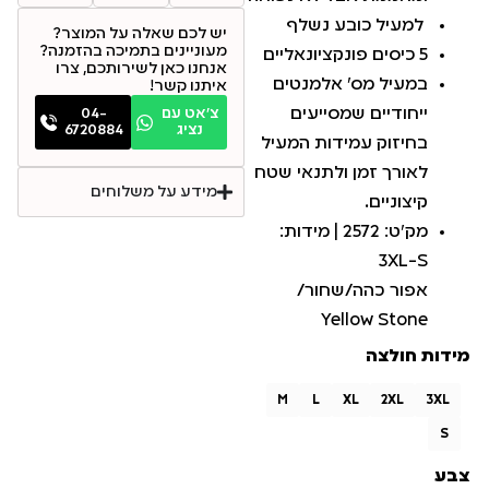
למעיל כובע נשלף
יש לכם שאלה על המוצר?
מעוניינים בתמיכה בהזמנה?
5 כיסים פונקציונאליים
אנחנו כאן לשירותכם, צרו
במעיל מס' אלמנטים
איתנו קשר!
ייחודיים שמסייעים
צ׳אט עם
04-
נציג
6720884
בחיזוק עמידות המעיל
לאורך זמן ולתנאי שטח
מידע על משלוחים
קיצוניים.
מק״ט: 2572 | מידות:
3XL-S
אפור כהה/שחור/
Yellow Stone
מידות חולצה
M
L
XL
2XL
3XL
S
צבע