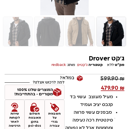
ג'קט Drover
מק"ט
ללא
קטגוריה
ג׳קטים
מותג:
redback
במלאי!
599.90
₪
למה לרכוש אצלנו?
479.90
₪
המוצרים שלנו 100%
מקוריים - בהתחייבות!
מעיל מעוצב עשוי בד
קנבס יציב ועמיד
מבפנים עשוי פרווה
חשבונית
תשלום
שירות
על
מאובטח
לקוחות
ׁסינטטית רכה נעימה
בגדי
בתקן
לאחר
עבודה
pci-dss
הרכישה
ומחממת אבל לא נפוחה