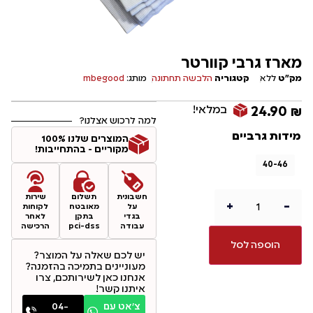
מארז גרבי קוורטר
מק"ט
ללא
קטגוריה
הלבשה תחתונה
מותג:
mbegood
במלאי!
24.90
₪
למה לרכוש אצלנו?
מידות גרביים
המוצרים שלנו 100%
מקוריים - בהתחייבות!
40-46
חשבונית
תשלום
שירות
+
-
על
מאובטח
לקוחות
בגדי
בתקן
לאחר
עבודה
pci-dss
הרכישה
הוספה לסל
יש לכם שאלה על המוצר?
מעוניינים בתמיכה בהזמנה?
אנחנו כאן לשירותכם, צרו
איתנו קשר!
צ׳אט עם
04-