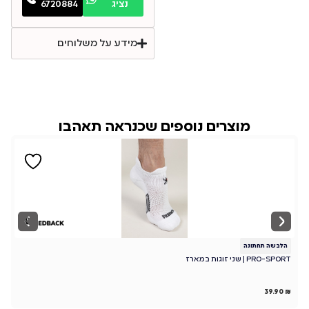
נציג
6720884
מידע על משלוחים
מוצרים נוספים שכנראה תאהבו
הלבשה תחתונה
ה
PRO-SPORT | שני זוגות במארז
מא
₪
39.90
₪