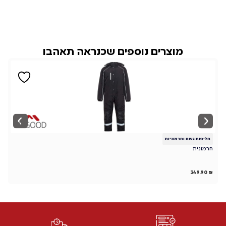
מוצרים נוספים שכנראה תאהבו
חליפות גשם וחרמוניות
ח
חרמונית
חר
₪
349.90
₪