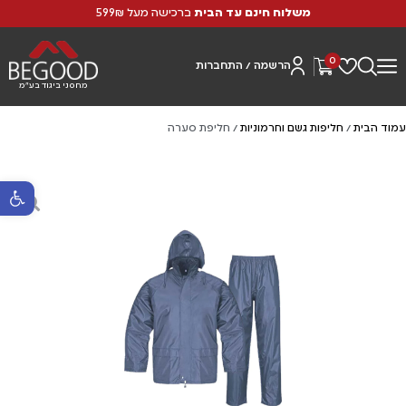
משלוח חינם עד הבית
ברכישה מעל 599₪
0
הרשמה / התחברות
מחסני ביגוד בע"מ
עמוד הבית
/
חליפות גשם וחרמוניות
/ חליפת סערה
פתח סרגל נ