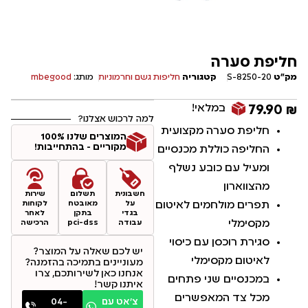
חליפת סערה
מק"ט
8250-20-S
קטגוריה
חליפות גשם וחרמוניות
מותג:
mbegood
במלאי!
79.90
₪
למה לרכוש אצלנו?
חליפת סערה מקצועית
המוצרים שלנו 100%
מקוריים - בהתחייבות!
החליפה כוללת מכנסיים
ומעיל עם כובע נשלף
מהצווארון
חשבונית
תשלום
שירות
תפרים מולחמים לאיטום
על
מאובטח
לקוחות
בגדי
בתקן
לאחר
מקסימלי
עבודה
pci-dss
הרכישה
סגירת רוכסן עם כיסוי
יש לכם שאלה על המוצר?
לאיטום מקסימלי
מעוניינים בתמיכה בהזמנה?
אנחנו כאן לשירותכם, צרו
במכנסיים שני פתחים
איתנו קשר!
מכל צד המאפשרים
צ׳אט עם
04-