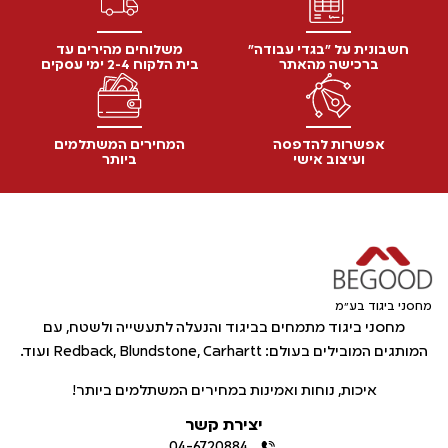
חשבונית על "בגדי עבודה"
משלוחים מהירים עד
ברכישה מהאתר
בית הלקוח 2-4 ימי עסקים
אפשרות להדפסה
המחירים המשתלמים
ועיצוב אישי
ביותר
מחסני ביגוד בע"מ
מחסני ביגוד מתמחים בביגוד והנעלה לתעשייה ולשטח, עם
המותגים המובילים בעולם: Redback, Blundstone, Carhartt ועוד.
איכות, נוחות ואמינות במחירים המשתלמים ביותר!
יצירת קשר
04-6720884