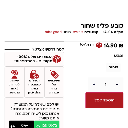
כובע פליז שחור
מק"ט
14-04
קטגוריה
כובעים
מותג:
mbegood
במלאי!
14.90
₪
למה לרכוש אצלנו?
צבע
המוצרים שלנו 100%
מקוריים - בהתחייבות!
שחור
חשבונית
תשלום
שירות
+
-
על
מאובטח
לקוחות
בגדי
בתקן
לאחר
עבודה
pci-dss
הרכישה
הוספה לסל
יש לכם שאלה על המוצר?
מעוניינים בתמיכה בהזמנה?
אנחנו כאן לשירותכם, צרו
איתנו קשר!
צ׳אט עם
04-