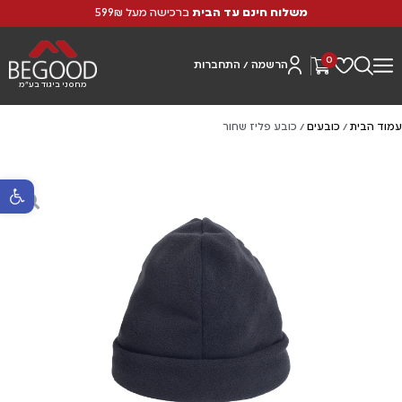
משלוח חינם עד הבית
ברכישה מעל 599₪
0
הרשמה / התחברות
מחסני ביגוד בע"מ
עמוד הבית
/
כובעים
/ כובע פליז שחור
פתח סרגל נ