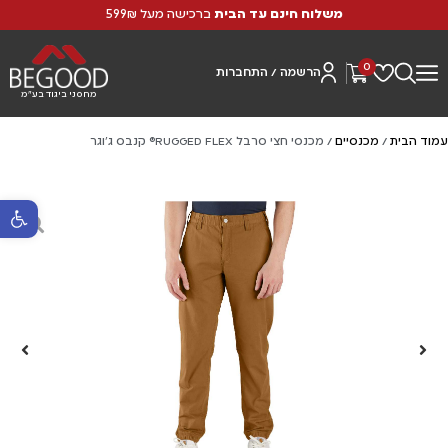
משלוח חינם עד הבית
ברכישה מעל 599₪
0
הרשמה / התחברות
מחסני ביגוד בע"מ
עמוד הבית
/
מכנסיים
/ מכנסי חצי סרבל RUGGED FLEX® קנבס ג'וגר
פתח סרגל נ