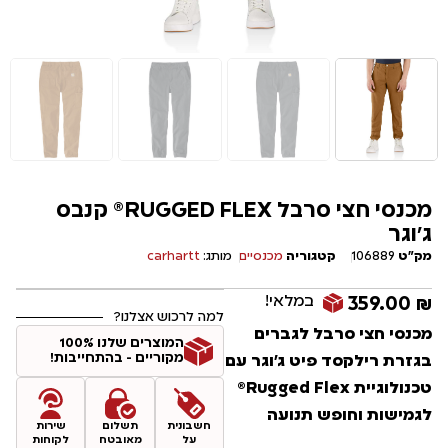
מכנסי חצי סרבל RUGGED FLEX® קנבס
ג'וגר
מק"ט
106889
קטגוריה
מכנסיים
מותג:
carhartt
במלאי!
359.00
₪
למה לרכוש אצלנו?
מכנסי חצי סרבל לגברים
המוצרים שלנו 100%
מקוריים - בהתחייבות!
בגזרת רילקסד פיט ג'וגר עם
טכנולוגיית Rugged Flex®
לגמישות וחופש תנועה
חשבונית
תשלום
שירות
על
מאובטח
לקוחות