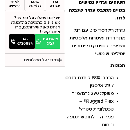
בגדי
בתקן
לאחר
קשוחים ועדיין גמישים
עבודה
pci-dss
הרכישה
בנויים מקנבס עמיד שנבנה
יש לכם שאלה על המוצר?
לזוז.
מעוניינים בתמיכה בהזמנה?
אנחנו כאן לשירותכם, צרו
גזרת רילקסד פיט עם רגל
איתנו קשר!
מתחדדת ואימרות אלסטיות
צ׳אט עם
04-
נציג
6720884
ומציעים כיסים קדמיים וכיס
יוטיליטי שימושי
מידע על משלוחים
תכונות:
הרכב: 98% כותנת קנבס
/ 2% אלסטן
משקל: 290 גרם/מ"ר
Rugged Flex® –
טכנולוגיית סטרץ'
עמידה – לחופש תנועה
ונוחות