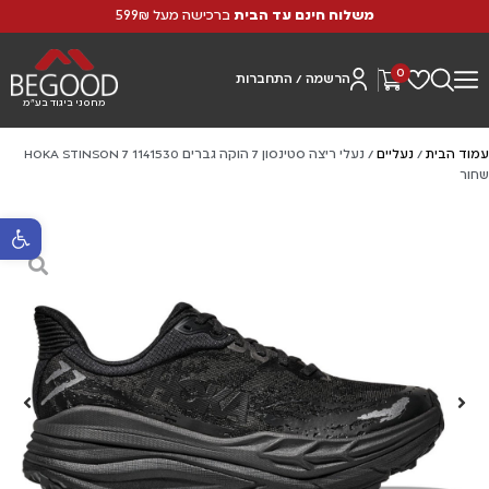
משלוח חינם עד הבית
ברכישה מעל 599₪
0
הרשמה / התחברות
מחסני ביגוד בע"מ
עמוד הבית
/
נעליים
/ נעלי ריצה סטינסון 7 הוקה גברים HOKA STINSON 7 1141530
שחור
פתח סרגל נ