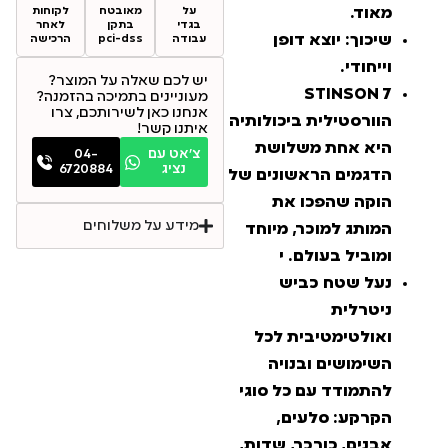
מאוד.
על
מאובטח
לקוחות
בגדי
בתקן
לאחר
שיכוך: יוצא דופן
עבודה
pci-dss
הרכישה
וייחודי.
יש לכם שאלה על המוצר?
STINSON 7
מעוניינים בתמיכה בהזמנה?
אנחנו כאן לשירותכם, צרו
הוורסטילית ביכולותיה
איתנו קשר!
היא אחת משלושת
צ׳אט עם
04-
נציג
6720884
הדגמים הראשונים של
הוקה שהפכו את
מידע על משלוחים
המותג למוכר, מיוחד
ומוביל בעולם. י
נעל שטח כביש
ניטרלית
ואולטימטיבית לכל
השימושים ובנויה
להתמודד עם כל סוגי
הקרקע: סלעים,
אבנים, כורכר, שדות,