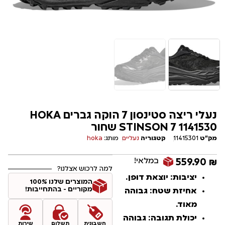
נעלי ריצה סטינסון 7 הוקה גברים HOKA
STINSON 7 1141530 שחור
מק"ט
11415301
קטגוריה
נעליים
מותג:
hoka
במלאי!
559.90
₪
למה לרכוש אצלנו?
יציבות: יוצאת דופן.
המוצרים שלנו 100%
מקוריים - בהתחייבות!
אחיזת שטח: גבוהה
מאוד.
יכולת תגובה: גבוהה
חשבונית
תשלום
שירות