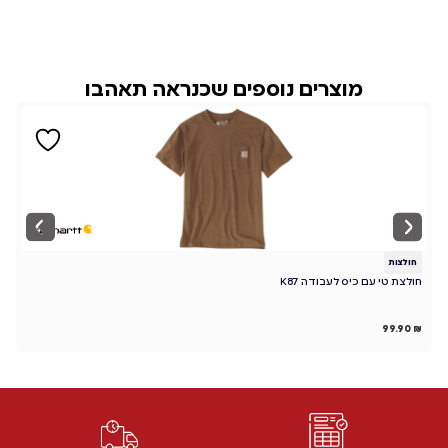
מוצרים נוספים שכנראה תאהבו
חולצות
ח
חולצת טי עם כיס לעבודה K87
CK
₪
99.90
₪