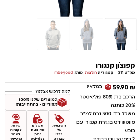
קפוצ`ון קנגורו
מק"ט
211
קטגוריה
חולצות
מותג:
mbegood
במלאי!
59.90
₪
למה לרכוש אצלנו?
הרכב בד: 80% פוליאסטר
המוצרים שלנו 100%
מקוריים - בהתחייבות!
20% כותנה
משקל בד: 300 גרם למ"ר
סווטשירט בגזרת קנגורו עם
חשבונית
תשלום
שירות
כובע
על
מאובטח
לקוחות
בגדי
בתקן
לאחר
2 כיסי קנגורו בחזית
עבודה
pci-dss
הרכישה