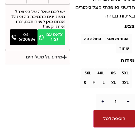
חדשני ואופנתי בעל גימורים
יש לכם שאלה על המוצר?
באיכות גבוהה
מעוניינים בתמיכה בהזמנה?
אנחנו כאן לשירותכם, צרו
צבע
איתנו קשר!
צ׳אט עם
04-
אפור מלאנג'
כחול כהה
נציג
6720884
שחור
מידע על משלוחים
מידות
3XL
4XL
XS
5XL
S
M
L
XL
2XL
+
-
הוספה לסל