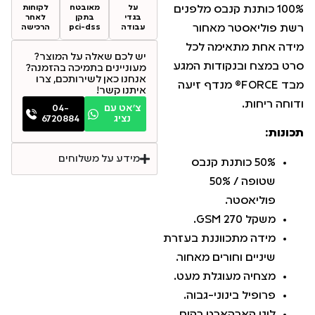
100% כותנת קנבס מלפנים
על
מאובטח
לקוחות
בגדי
בתקן
לאחר
רשת פוליאסטר מאחור
עבודה
pci-dss
הרכישה
מידה אחת מתאימה לכל
יש לכם שאלה על המוצר?
סרט במצח ובנקודות המגע
מעוניינים בתמיכה בהזמנה?
אנחנו כאן לשירותכם, צרו
מבד FORCE® מנדף זיעה
איתנו קשר!
ודוחה ריחות.
צ׳אט עם
04-
נציג
6720884
תכונות:
מידע על משלוחים
50% כותנת קנבס
שטופה / 50%
פוליאסטר.
משקל 270 GSM.
מידה מתכווננת בעזרת
שיניים וחורים מאחור.
מצחיה מעוגלת מעט.
פרופיל בינוני-גבוה.
לוגו קארהארט רקום