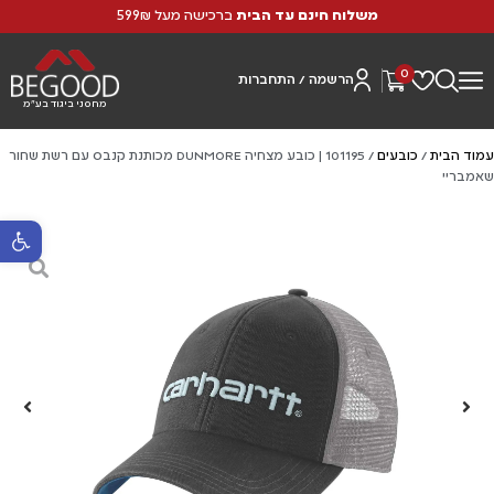
משלוח חינם עד הבית
ברכישה מעל 599₪
0
הרשמה / התחברות
מחסני ביגוד בע"מ
עמוד הבית
/
כובעים
/ 101195 | כובע מצחיה DUNMORE מכותנת קנבס עם רשת שחור
שאמבריי
פתח סרגל נ