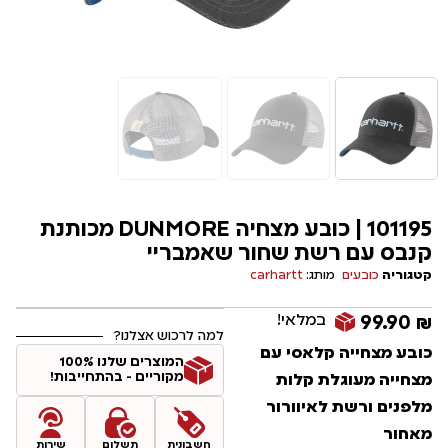
101195 | כובע מצחיה DUNMORE מכותנת
קנבס עם רשת שחור שאמבריי
קטגוריה
כובעים
מותג:
carhartt
במלאי!
99.90
₪
למה לרכוש אצלנו?
כובע מצחייה קלאסי עם
המוצרים שלנו 100%
מקוריים - בהתחייבות!
מצחייה מעוגלת קלות
מלפנים ורשת לאיוורור
מאחור
חשבונית
תשלום
שירות