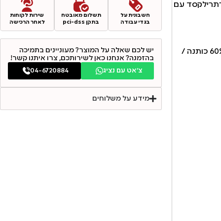
זרתרילקסד עם
חשבונית על
תשלום מאובטח
שירות לקוחות
בגדי עבודה
בתקן pci-dss
לאחר הרכישה
יש לכם שאלה על המוצר? מעוניינים בתמיכה
הרכב צבעים מוברשים (דיז'ון, דומדמנית, זית אמיתי מושלג): 60% כותנה /
בהזמנה? אנחנו כאן לשירותכם, צרו איתנו קשר!
צ׳אט עם נציג
04-6720884
מידע על משלוחים