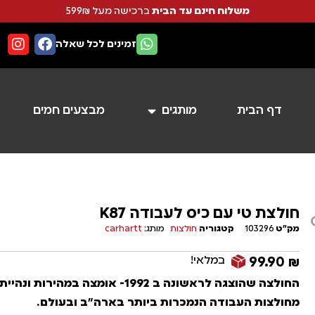
משלוח חינם עד הבית
ברכישה מעל 599₪
זמינים לכל שאלה
דף הבית
מותגים
מבצעים חמים
חולצת טי עם כיס לעבודה K87
מק"ט
103296
קטגוריה
חולצות
מותג:
carhartt
במלאי!
99.90
₪
החולצה שהוצגה לראשונה ב 1992- אומצה במהירות
מחולצות העבודה הנמכרות ביותר בארה"ב ובעולם.