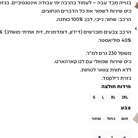
בנוייה מבד עבה – לעמוד בהרבה ימי עבודה אינטנסיביים. בג
כיס שירות לשמור את כל הדברים הנחוצים.
הרכב: שחור, נייבי, לבן: 100% כותנה.
40% פוליאסטר.
משקל 230 גרם למ"ר.
כיס שירות שמאלי עם לגו קארהארט.
ללא תווית צוואר לנוחות.
גזרת רילקסד.
מידות חולצה
S
L
XL
2XL
צבע
חום
כחול
שחור
+
-