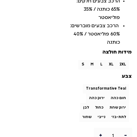
הרכב צבעים חלקים:
65% כותנה / 35%
פוליאסטר
הרכב צבעים מוברשים:
60% פוליאסטר / 40%
כותנה
מידות חולצה
S
M
L
XL
2XL
צבע
Transformative Teal
חום כהה
ירוק כהה
ירוק שחת
כחול
לבן
לתת-בז'
נייבי
שחור
+
-