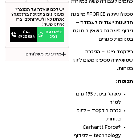
כתמים לעבודה קשה במיוחד!
יש לכם שאלה על המוצר?
טכנולוגיית ה FORCE® מייצגת
מעוניינים בתמיכה בהזמנה?
אנחנו כאן לשירותכם, צרו
חדשנות ייעודית לעבודה –
איתנו קשר!
נידוף זיעה גם כשאין רוח וגם
צ׳אט עם
04-
נציג
6720884
במקומות סגורים.
רילקסד פיט – הגיזרה
מידע על משלוחים
שמשאירה מספיק מקום לזוז
בנוחות.
תכונות:
משקל בינוני: 195 גרם
למ"ר
גזרת רילקסד – לזוז
בנוחות
Carhartt Force®
technology – לנידוף