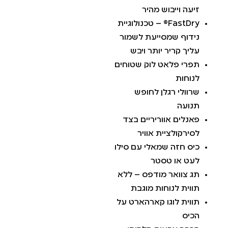
זיעה וייבוש מהיר
FastDry® – טכנולוגיית
נידוף שמסייעת לשמור
עליך קריר יותר ויבש
תפרי פלאט לוק שטוחים
לנוחות
שרוולי רגלן לחופש
תנועה
פאנלים אווריריים בצד
לסירקולציית אוויר
כיס חזה שמאלי עם סילו
לעט או טסטר
תג צוואר מודפס – ללא
תווית לנוחות מוגבת
תווית לוגו קארהארט על
הכיס