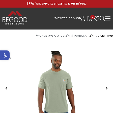
משלוח חינם עד הבית
ברכישה מעל 599₪
0
הרשמה / התחברות
מחסני ביגוד בע"מ
עמוד הבית
/
חולצות
/ 106652 | חולצת טי כיס ש"ק FORCE®
פתח סרגל נ