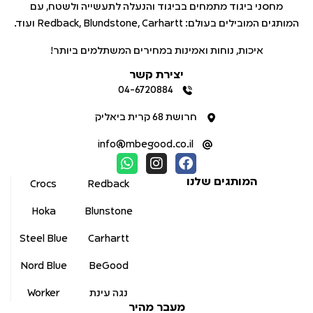
מחסני ביגוד מתמחים בביגוד והנעלה לתעשייה ולשטח, עם
המותגים המובילים בעולם: Redback, Blundstone, Carhartt ועוד.
איכות, נוחות ואמינות במחירים המשתלמים ביותר!
יצירת קשר
04-6720884
חרושת 68 קרית ביאליק
info@mbegood.co.il
המותגים שלנו
Crocs
Redback
Hoka
Blunstone
Steel Blue
Carhartt
Nord Blue
BeGood
נגה עינת
Worker
מעבר מהיר