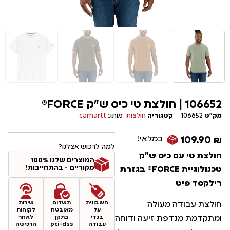
106652 | חולצת טי כיס ש"ק FORCE®
מק"ט
106652
קטגוריה
חולצות
מותג:
carhartt
במלאי!
109.90
₪
למה לרכוש אצלנו?
חולצת טי עם כיס ש"ק
המוצרים שלנו 100%
מקוריים - בהתחייבות!
טכנולוגיית FORCE® בגזרת
רילקסד פיט
חשבונית
תשלום
שירות
חולצת עבודה מעולה
על
מאובטח
לקוחות
בגדי
בתקן
לאחר
ומתקדמת מנדפת זיעה ודוחה
עבודה
pci-dss
הרכישה