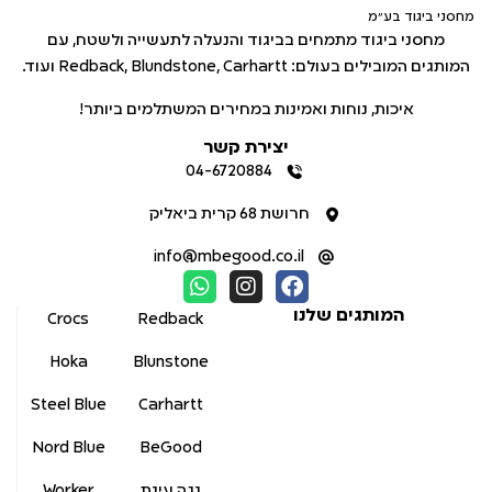
מחסני ביגוד בע"מ
מחסני ביגוד מתמחים בביגוד והנעלה לתעשייה ולשטח, עם
המותגים המובילים בעולם: Redback, Blundstone, Carhartt ועוד.
איכות, נוחות ואמינות במחירים המשתלמים ביותר!
יצירת קשר
04-6720884
חרושת 68 קרית ביאליק
info@mbegood.co.il
המותגים שלנו
Crocs
Redback
Hoka
Blunstone
Steel Blue
Carhartt
Nord Blue
BeGood
נגה עינת
Worker