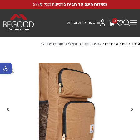
משלוח חינם עד הבית
ברכישה מעל 599₪
0
הרשמה / התחברות
מחסני ביגוד בע"מ
עמוד הבית
/
אביזרים
/ B532 | תיק גב יומי ללפ טופ בנפח 27L
פתח סרגל נ