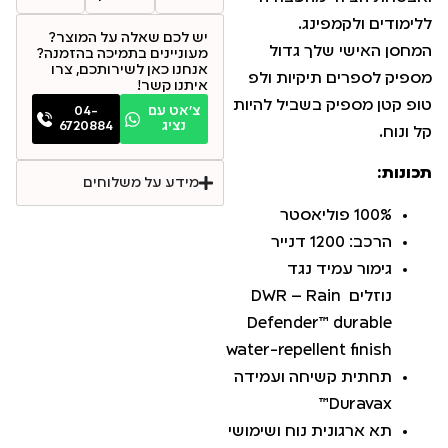
ללימודים ולקמפינג.
יש לכם שאלה על המוצר?
המחסן האישי שלך גדול
מעוניינים בתמיכה בהזמנה?
אנחנו כאן לשירותכם, צרו
מספיק לספרים תיקיות ולפ
איתנו קשר!
טופ קטן מספיק בשביל להיות
צ׳אט עם
04-
נציג
6720884
קל ונוח.
תכונות:
מידע על משלוחים
100% פוליאסטר
הרכב: 1200 דנייר
גימור עמיד נגד
נוזלים
– Rain
DWR
Defender™ durable
water-repellent finish
תחתית קשיחה ועמידה
Duravax™
תא ארגונית נוח ושימושי