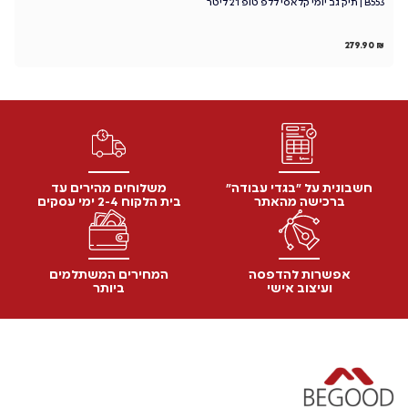
B553 | תיק גב יומי קלאסי ללפ טופ 21 ליטר
כפ
₪
279.90
₪
חשבונית על "בגדי עבודה"
משלוחים מהירים עד
ברכישה מהאתר
בית הלקוח 2-4 ימי עסקים
אפשרות להדפסה
המחירים המשתלמים
ועיצוב אישי
ביותר