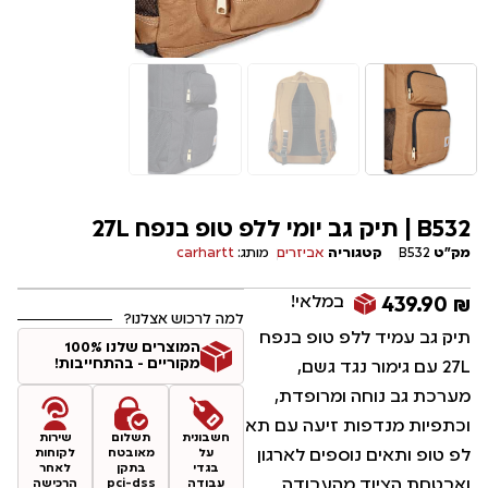
B532 | תיק גב יומי ללפ טופ בנפח 27L
מק"ט
B532
קטגוריה
אביזרים
מותג:
carhartt
במלאי!
439.90
₪
למה לרכוש אצלנו?
תיק גב עמיד ללפ טופ בנפח
המוצרים שלנו 100%
מקוריים - בהתחייבות!
27L עם גימור נגד גשם,
מערכת גב נוחה ומרופדת,
וכתפיות מנדפות זיעה עם תא
חשבונית
תשלום
שירות
לפ טופ ותאים נוספים לארגון
על
מאובטח
לקוחות
בגדי
בתקן
לאחר
ואבטחת הציוד מהעבודה
עבודה
pci-dss
הרכישה