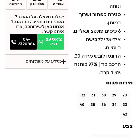
עבודה
pci-dss
הרכישה
ונוחה.
סגירת כפתור ושרוך
יש לכם שאלה על המוצר?
מעוניינים בתמיכה בהזמנה?
במותן.
אנחנו כאן לשירותכם, צרו
6 כיסים פונקציונאליים.
איתנו קשר!
אידיאלי ללבישה
צ׳אט עם
04-
נציג
6720884
ביומיום.
הדוגמן לובש מידה 30.
מידע על משלוחים
הרכב בד | 97% כותנה
3% ליקרה.
מידות מכנס
32
31
30
29
28
40
38
36
34
33
42
צבע