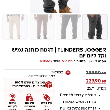
FLINDERS JOGGER | דגמח כותנה גמיש
וקל ליום יום
מק"ט
2571-
קטגוריה
מכנסיים
מותג:
redback
במלאי!
299.90
₪
למה לרכוש אצלנו?
229.90
₪
המוצרים שלנו 100%
מקוריים - בהתחייבות!
מק"ט: 2571
דגמ"ח French terry
בד רך, גמיש ומאוורר.
חשבונית
תשלום
שירות
על
מאובטח
לקוחות
גזרה אופנתית גמישה
בגדי
בתקן
לאחר