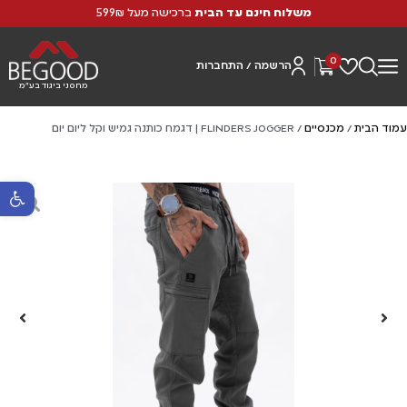
משלוח חינם עד הבית
ברכישה מעל 599₪
0
הרשמה / התחברות
מחסני ביגוד בע"מ
עמוד הבית
/
מכנסיים
/ FLINDERS JOGGER | דגמח כותנה גמיש וקל ליום יום
פתח סרגל נ