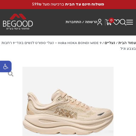
משלוח חינם עד הבית
ברכישה מעל 599₪
0
הרשמה / התחברות
מחסני ביגוד בע"מ
עמוד הבית
/
נעליים
/ Hoka HOKA BONDI WIDE 9 – נעלי ספורט לנשים בונדי 9 רחבות
בצבע וניל
פתח סרגל נ