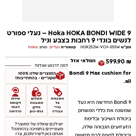
Hoka HOKA BONDI WIDE 9 – נעלי ספורט
לנשים בונדי 9 רחבות בצבע וניל
מק"ט
HOK252W-VCH-055W
קטגוריה
נעליים
מותג:
hoka
המלאי אזל
599.90
₪
למה לרכוש אצלנו?
Bondi 9 Max cushion for
המוצרים שלנו 100%
מקוריים - בהתחייבות!
all.
חשבונית
תשלום
שירות
Bondi 9 החדשה היא נעל
על
מאובטח
לקוחות
בגדי
בתקן
לאחר
שמשנה את כללי המשחק
עבודה
pci-dss
הרכישה
ביכולת השיכוך ובלימת
יש לכם שאלה על המוצר?
הזעזועים הגבוהה שלה,
מעוניינים בתמיכה בהזמנה?
אנחנו כאן לשירותכם, צרו
וביכולת לספק לכם תחושה