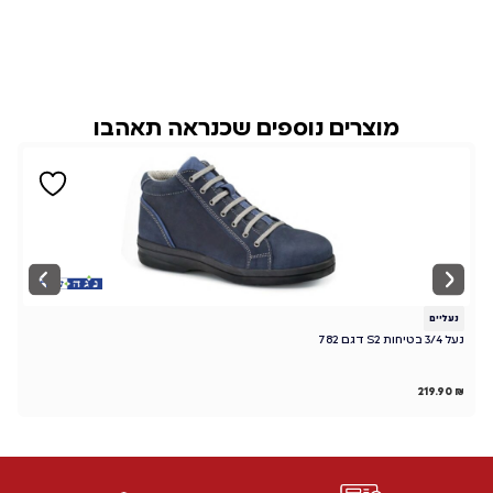
מוצרים נוספים שכנראה תאהבו
נעליים
נ
נעל 3/4 בטיחות S2 דגם 782
TS
₪
219.90
₪