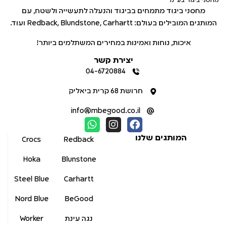
מחסני ביגוד בע"מ
מחסני ביגוד מתמחים בביגוד והנעלה לתעשייה ולשטח, עם
המותגים המובילים בעולם: Redback, Blundstone, Carhartt ועוד.
איכות, נוחות ואמינות במחירים המשתלמים ביותר!
יצירת קשר
04-6720884
חרושת 68 קרית ביאליק
info@mbegood.co.il
המותגים שלנו
Crocs
Redback
Hoka
Blunstone
Steel Blue
Carhartt
Nord Blue
BeGood
נגה עינת
Worker