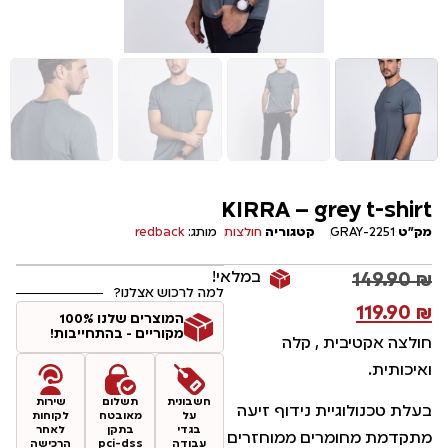
KIRRA – grey t-shirt
מק"ט
2251-GRAY
קטגוריה
חולצות
מותג:
redback
במלאי!
149.90
₪
למה לרכוש אצלנו?
119.90
₪
המוצרים שלנו 100%
מקוריים - בהתחייבות!
חולצה אקטיבית , קלה
ואיכותית.
חשבונית
תשלום
שירות
בעלת טכנולוגיית נידוף זיעה
על
מאובטח
לקוחות
בגדי
בתקן
לאחר
מתקדמת מחומרים ממוחזרים
עבודה
pci-dss
הרכישה