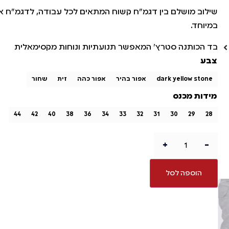
שילוב מושלם בין דגמ”ח קשוח המתאים לכל עבודה, לדגמ”ח א
במיוחד.
בד הכותנה סטרץ’ המאפשר תנועתיות ונוחות מקסימאלית
צבע
dark yellow stone
אפור בהיר
אפור כהה
זית
שחור
מידות מכנס
44
42
40
38
36
34
33
32
31
30
29
28
+
-
הוספה לסל