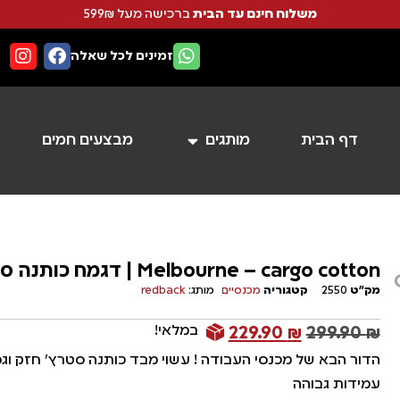
משלוח חינם עד הבית
ברכישה מעל 599₪
זמינים לכל שאלה
דף הבית
מותגים
מבצעים חמים
Melbourne – cargo cotton | דגמח כותנה סטרץ’ חזק וגמיש
מק"ט
2550
קטגוריה
מכנסיים
מותג:
redback
במלאי!
229.90
₪
299.90
₪
הדור הבא של מכנסי העבודה ! עשוי מבד כותנה סטרץ’ חזק וג
עמידות גבוהה