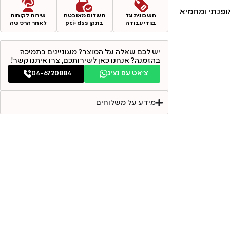
ופנתי ומחמיא
חשבונית על
תשלום מאובטח
שירות לקוחות
בגדי עבודה
בתקן pci-dss
לאחר הרכישה
יש לכם שאלה על המוצר? מעוניינים בתמיכה
בהזמנה? אנחנו כאן לשירותכם, צרו איתנו קשר!
צ׳אט עם נציג
04-6720884
מידע על משלוחים