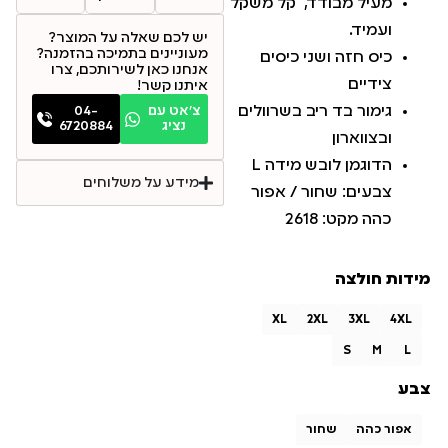
מעיל מבודד, קל משקל
ועמיד.
יש לכם שאלה על המוצר?
מעוניינים בתמיכה בהזמנה?
כיס חזה ושני כיסים
אנחנו כאן לשירותכם, צרו
צידיים
איתנו קשר!
גימור בד ריב בשרוולים
צ׳אט עם
04-
נציג
6720884
ובצווארון
הדוגמן לובש מידה L
מידע על משלוחים
צבעים: שחור / אפור
כהה מקט: 2618
מידות חולצה
XL
2XL
3XL
4XL
S
M
L
צבע
אפור כהה
שחור