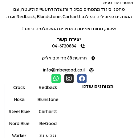
מחסני ביגוד בע"מ
מחסני ביגוד מתמחים בביגוד והנעלה לתעשייה ולשטח, עם
המותגים המובילים בעולם: Redback, Blundstone, Carhartt ועוד.
איכות, נוחות ואמינות במחירים המשתלמים ביותר!
יצירת קשר
04-6720884
חרושת 68 קרית ביאליק
info@mbegood.co.il
המותגים שלנו
Crocs
Redback
Hoka
Blunstone
Steel Blue
Carhartt
Nord Blue
BeGood
נגה עינת
Worker