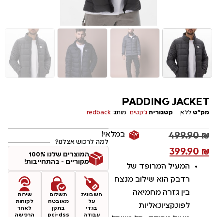
PADDING JACKET
מק"ט
ללא
קטגוריה
ג׳קטים
מותג:
redback
במלאי!
499.90
₪
למה לרכוש אצלנו?
399.90
₪
המוצרים שלנו 100%
מקוריים - בהתחייבות!
המעיל המרופד של
רדבק הוא שילוב מנצח
בין גזרה מחמיאה
חשבונית
תשלום
שירות
על
מאובטח
לקוחות
לפונקציונאליות
בגדי
בתקן
לאחר
עבודה
pci-dss
הרכישה