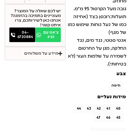
מחוזק.
גובה מעל הקרסול 95 מ”מ.
יש לכם שאלה על המוצר?
מעוניינים בתמיכה בהזמנה?
תועלות:רוכסן בצד (אחיזה
אנחנו כאן לשירותכם, צרו
כמו של נעל נוחות שימוש כמו
איתנו קשר!
של מגף)
צ׳אט עם
04-
נציג
6720884
אנטי סטטי, נגד מים, נגד
החלקה, מגן על החרטום
מידע על משלוחים
לשמירה על שלמות העור (לא
בטיחותי).
צבע
חיטה
מידות נעליים
44
43
42
41
40
47
46
45