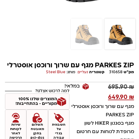
PARKES ZIP מגף עם שרוך ורוכסן אוסטרלי
מק"ט
310658
קטגוריה
נעליים
מותג:
Steel Blue
במלאי!
695.90
₪
למה לרכוש אצלנו?
649.90
₪
המוצרים שלנו 100%
מקוריים - בהתחייבות!
מגף עם שרוך ורוכסן אוסטרלי
PARKES ZIP
מגף בסגנון
HIKER
לשון
חשבונית
תשלום
שירות
על
מאובטח
לקוחות
מרופדת לנוחות עם חרטום
בגדי
בתקן
לאחר
עבודה
pci-dss
הרכישה