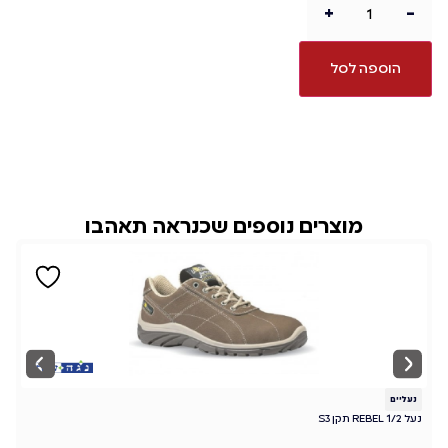
+
-
הוספה לסל
מוצרים נוספים שכנראה תאהבו
נעליים
נ
נעל REBEL 1/2 תקן S3
מגף 