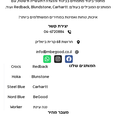
מחסני ביגוד מתמחים בביגוד והנעלה לתעשייה ולשטח, עם
המותגים המובילים בעולם: Redback, Blundstone, Carhartt ועוד.
איכות, נוחות ואמינות במחירים המשתלמים ביותר!
יצירת קשר
04-6720884
חרושת 68 קרית ביאליק
info@mbegood.co.il
המותגים שלנו
Crocs
Redback
Hoka
Blunstone
Steel Blue
Carhartt
Nord Blue
BeGood
נגה עינת
Worker
מעבר מהיר