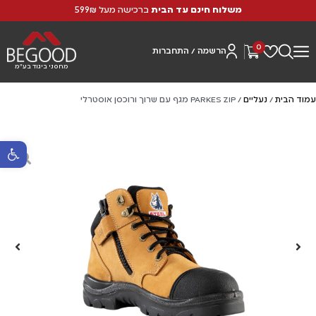
משלוח חינם עד הבית
ברכישה מעל 599₪
0
הרשמה / התחברות
מחסני ביגוד בע"מ
עמוד הבית
/
נעליים
/ PARKES ZIP מגף עם שרוך ורוכסן אוסטרלי
פתח סרגל נ