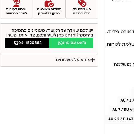
חשבונית על
תשלום מאובטח
שירות לקוחות
בגדי עבודה
בתקן pci-dss
לאחר הרכישה
יש לכם שאלה על המוצר? מעוניינים בתמיכה
 אורטופדית.
בהזמנה? אנחנו כאן לשירותכם, צרו איתנו קשר!
צ׳אט עם נציג
04-6720884
,מושלמת לנוחות
מידע על משלוחים
טח מושלמת
AU 4.5 
AU 7 / EU 41
AU 9.5 / EU 43