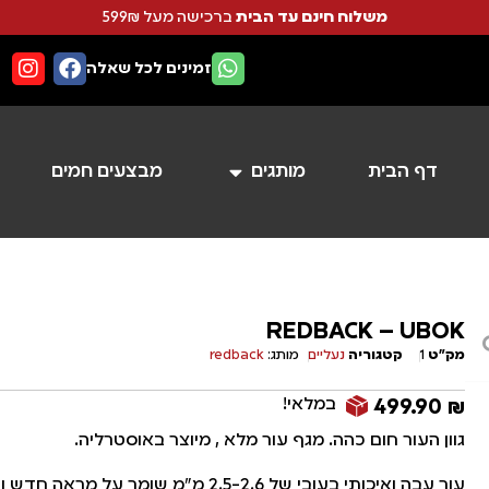
משלוח חינם עד הבית
ברכישה מעל 599₪
זמינים לכל שאלה
דף הבית
מותגים
מבצעים חמים
REDBACK – UBOK
מק"ט
1
קטגוריה
נעליים
מותג:
redback
במלאי!
499.90
₪
גוון העור חום כהה. מגף עור מלא , מיוצר באוסטרליה.
עור עבה ואיכותי בעובי של 2.5-2.6 מ"מ שומר על מרא