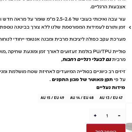
אצבעות הרגליים.
עור עבה ואיכותי בעובי של 2.5-2.6 מ"מ שומר על מרא
זמן ותורם לעמידות המפורסמת שלנו ללא צורך בביטנה נוספת.
מערכת עקב כפולה ליציבות מרבית ומבנה אנטומי ייחודי לנוחות
סוליית PU/TPU בולמת זעזועים לאורך זמן ומונעת שחיקה 
מרבית
גם לבעלי רגליים רחבות
,
זיזים רב כיווניים בסולייה המיועדים לאחיזת שטח מושלמת ומ
על פי
תקן מאושר של מכון התקנים
.
מידות נעליים
AU 15 / EU 49
AU 14 / EU 48
AU 13 / EU 47
+
-