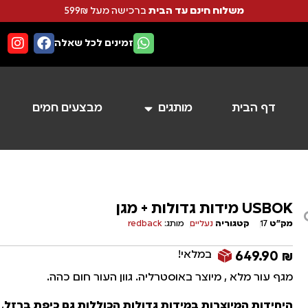
משלוח חינם עד הבית
ברכישה מעל 599₪
זמינים לכל שאלה
דף הבית
מותגים
מבצעים חמים
USBOK מידות גדולות + מגן
מק"ט
17
קטגוריה
נעליים
מותג:
redback
במלאי!
649.90
₪
מגף עור מלא , מיוצר באוסטרליה. גוון העור חום כהה.
היחידות המיוצרות במידות גדולות הכוללות גם כיפת ברזל
,