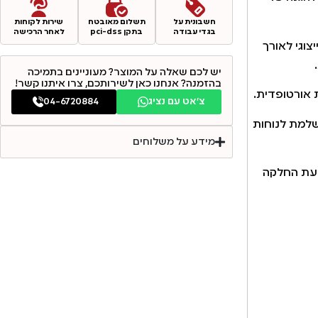
חשבונית על
תשלום מאובטח
שירות לקוחות
בגדי עבודה
בתקן pci-dss
לאחר הרכישה
ה חדש וייצוגי לאורך
יש לכם שאלה על המוצר? מעוניינים בתמיכה
בהזמנה? אנחנו כאן לשירותכם, צרו איתנו קשר!
 אורטופדית.
צ׳אט עם נציג
04-6720884
,מושלמת לנוחות
מידע על משלוחים
ניעת החלקה