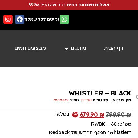
משלוח חינם עד הבית
ברכישה מעל 599₪
זמינים לכל שאלה
דף הבית
מותגים
מבצעים חמים
WHISTLER – BLACK
מק"ט
ללא
קטגוריה
נעליים
מותג:
redback
במלאי!
679.90
₪
799.90
₪
מק"ט: 60 – RWBK
"Whistler" המגף החדש של Redback