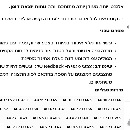
אלגנטי יותר. מעודן יותר. מתוחכם יותר.
נוחות יוצאת דופן.
חזק ומתאים לכל אתגר שתבחר לעבודה קשה או ליום במשרד
מפרט טכני
עשוי עור מלא איכותי במיוחד בצבע שחור, עמיד עם גימור
מבנה גפה אנטומי ובעל בטנת עור פנימית לנוחות מקסימ
הסוליה עמידה ומעודנת בעלת אחיזה מצויינת
שימו לב:
צבעי מגפי ה- Redback שלנו עשויים לה
מהצבעים המוצגים על המסך, בהתאם לסוג התצוגה והמכ
משתמשים.
מידות נעליים
AU 11.5 / EU 45.5
AU 11 / EU 45
AU 10.5 / EU 44.5
AU 10 / EU 44
EU 39
AU 4.5 / EU 38
AU 4 / EU 37
AU 3 / EU 36
AU 12 / EU 46
5
AU 7 / EU 41
AU 6.5 / EU 40.5
AU 6 / EU 40
AU 5.5 / EU 39.5
AU 9.5 / EU 43.5
AU 9 / EU 43
AU 8.5 / EU 42.5
AU 8 / EU 42