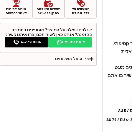
חשבונית על
תשלום מאובטח
שירות לקוחות
בגדי עבודה
בתקן pci-dss
לאחר הרכישה
יש לכם שאלה על המוצר? מעוניינים בתמיכה
בהזמנה? אנחנו כאן לשירותכם, צרו איתנו קשר!
צ׳אט עם נציג
04-6720884
 קטיפתי.
אלית
מידע על משלוחים
יות שונים מעט
שיר בו אתם
AU 5 / 
AU 7.5 / EU 41.