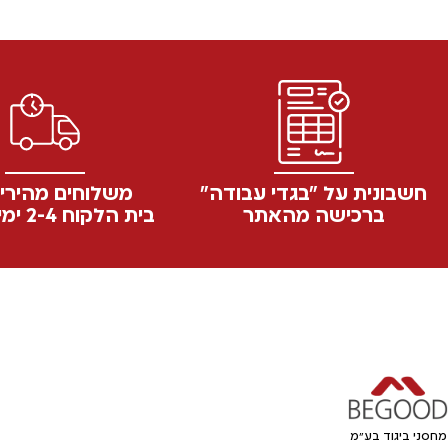
כובעים
105216 | כובע מצחיה טוויל
עם רשת גמישה ופאטצ' לוגו
99.90
₪