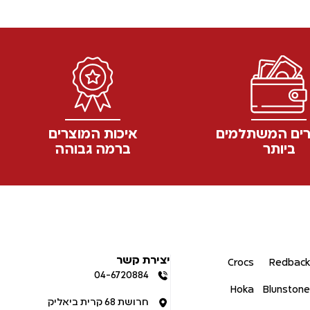
חולצות
| חולצת טי קלה
106652 | חולצת טי כיס ש"ק
ת לוגו
FORCE®
109.90
₪