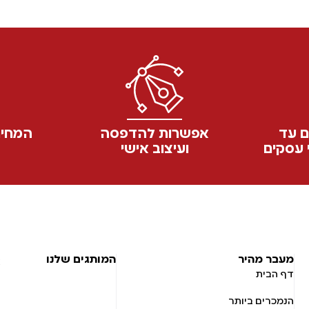
כובעים
חולצות
105216 | כובע מצחיה טוויל
106538 
עם רשת גמישה ופאטצ' לוגו
לגברים גרפיק
חום
129.90
₪
119.90
₪