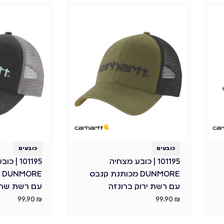
כובעים
כובעים
101195 | כובע מצחיה
101195 |
DUNMORE מכותנת קנבס
E
עם רשת ירוק ברונזה
עם רשת שחו
99.90
₪
99.90
₪