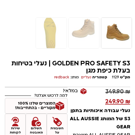
GOLDEN PRO SAFETY S3 | נעלי בטיחות
בעלת כיפת מגן
מק"ט
1129
קטגוריה
נעליים
מותג:
redback
במלאי!
349.90
₪
למה לרכוש אצלנו?
249.90
₪
המוצרים שלנו 100%
מקוריים - בהתחייבות!
נעלי עבודה איכותיות בתקן
S3 של המותג ALL AUSSIE
GEAR
חשבונית
תשלום
שירות
על
מאובטח
לקוחות