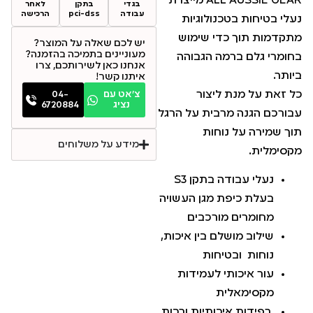
ALL AUSSIE GEAR מייצרת
בגדי
בתקן
לאחר
עבודה
pci-dss
הרכישה
נעלי בטיחות בטכנולוגיות
מתקדמות תוך כדי שימוש
יש לכם שאלה על המוצר?
מעוניינים בתמיכה בהזמנה?
בחומרי גלם ברמה הגבוהה
אנחנו כאן לשירותכם, צרו
ביותר.
איתנו קשר!
כל זאת על מנת ליצור
צ׳אט עם
04-
נציג
6720884
עבורכם הגנה מרבית על הרגל
תוך שמירה על נוחות
מידע על משלוחים
מקסימלית.
נעלי עבודה בתקן S3
בעלת כיפת מגן העשויה
מחומרים מורכבים
שילוב מושלם בין איכות,
נוחות ובטיחות
עור איכותי לעמידות
מקסימאלית
רפידות איכותיות ורכות