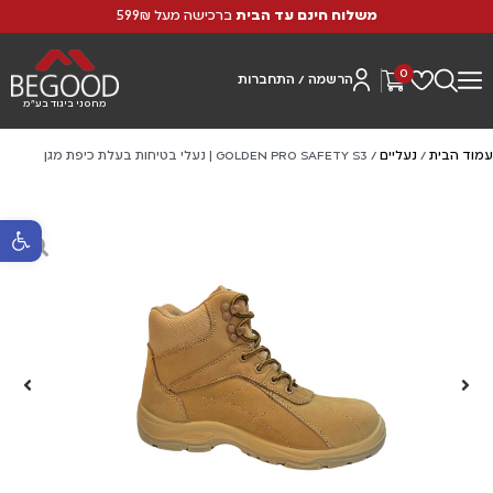
משלוח חינם עד הבית
ברכישה מעל 599₪
0
הרשמה / התחברות
מחסני ביגוד בע"מ
עמוד הבית
/
נעליים
/ GOLDEN PRO SAFETY S3 | נעלי בטיחות בעלת כיפת מגן
פתח סרגל נ