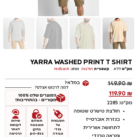
YARRA WASHED PRINT T SHIRT
מק"ט
ללא
קטגוריה
חולצות
מותג:
redback
במלאי!
149.90
₪
למה לרכוש אצלנו?
119.90
₪
המוצרים שלנו 100%
מקוריים - בהתחייבות!
מק"ט: 2285
חולצת טישרט שטופה
בגזרת אוברסייז
חשבונית
תשלום
שירות
על
מאובטח
לקוחות
לתחושה אוורירית
בגדי
בתקן
לאחר
עבודה
pci-dss
הרכישה
ומראה טרנדי