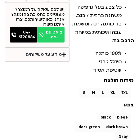
כל צבע בעל גרפיקה
יש לכם שאלה על המוצר?
מעוניינים בתמיכה בהזמנה?
משתנה בחזית / בגב.
אנחנו כאן לשירותכם, צרו
בד כותנה רכה ונושמת,
איתנו קשר!
עבה ואיכותית במיוחד.
צ׳אט עם
04-
נציג
6720884
הרכב בד:
100% כותנה
מידע על משלוחים
סינגל ג'רזי
שטיפת אסיד
מידות חולצה
S
M
L
XL
2XL
צבע
black
biege
dark green
dark brown
Gray